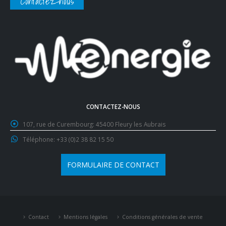
Contactez-nous
CONTACTEZ-NOUS
107, rue de Curembourg:
45400 Fleury les Aubrais
Téléphone:
+33 (0)2 38 82 15 50
FORMULAIRE DE CONTACT
Contact
Mentions légales
Conditions générales de vente