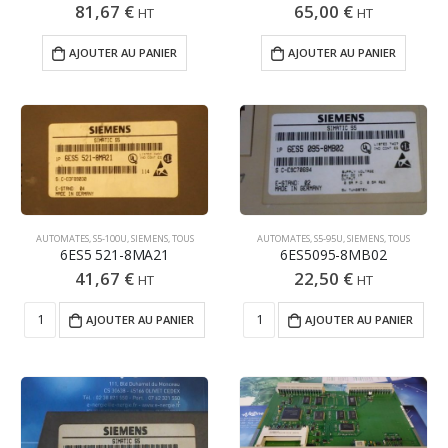
81,67
€
65,00
€
HT
HT
AJOUTER AU PANIER
AJOUTER AU PANIER
AUTOMATES
,
S5-100U
,
SIEMENS
,
TOUS
AUTOMATES
,
S5-95U
,
SIEMENS
,
TOUS
6ES5 521-8MA21
6ES5095-8MB02
41,67
€
22,50
€
HT
HT
AJOUTER AU PANIER
AJOUTER AU PANIER