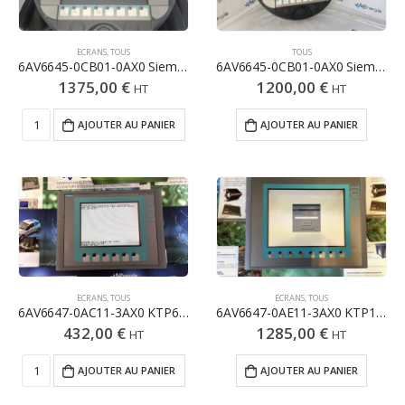
ECRANS
,
TOUS
TOUS
6AV6645-0CB01-0AX0 Siemens Mobile Panel 277
6AV6645-0CB01-0AX0 Siemens Mobile Panel 277 sans câble de liaison
1375,00
€
1200,00
€
HT
HT
AJOUTER AU PANIER
AJOUTER AU PANIER
ECRANS
,
TOUS
ECRANS
,
TOUS
6AV6647-0AC11-3AX0 KTP600 BASIC COLOR DP SIMATIC SIEMENS
6AV6647-0AE11-3AX0 KTP1000 BASIC DP SIMATIC SIEMENS
432,00
€
1285,00
€
HT
HT
AJOUTER AU PANIER
AJOUTER AU PANIER