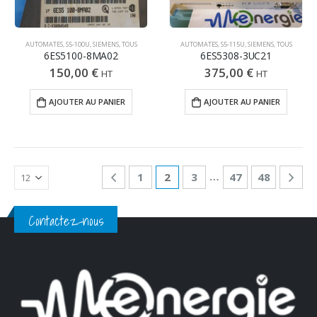
AUTOMATES
,
S5-100U
,
SIEMENS
,
TOUS
AUTOMATES
,
S5-115U
,
SIEMENS
,
TOUS
6ES5100-8MA02
6ES5308-3UC21
150,00
€
375,00
€
HT
HT
AJOUTER AU PANIER
AJOUTER AU PANIER
…
1
2
3
47
48
Contactez-nous