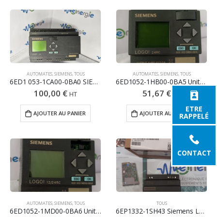
AUTOMATES
,
SIEMENS
,
TOUS
AUTOMATES
,
SIEMENS
,
TOUS
6ED1 053-1CA00-0BA0 SIEMENS LOGO! 24L
6ED1052-1HB00-0BA5 Unité centrale SIEMENS LOGO 8 entrées / 3
100,00
€
51,67
€
HT
HT
ETRE
AJOUTER AU PANIER
AJOUTER AU PANIER
RAPPELÉ
CONTACT
AUTOMATES
,
SIEMENS
,
TOUS
TOUS
6ED1052-1MD00-0BA6 Unité centrale SIEMENS LOGO 8 entrées / 3
6EP1332-1SH43 Siemens LOGO!POWER Power Supply