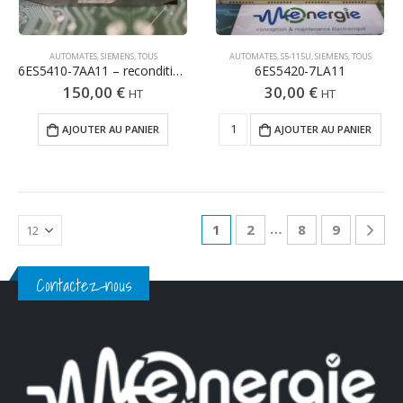
AUTOMATES
,
SIEMENS
,
TOUS
AUTOMATES
,
S5-115U
,
SIEMENS
,
TOUS
6ES5410-7AA11 – reconditionné – testé
6ES5420-7LA11
150,00
€
30,00
€
HT
HT
AJOUTER AU PANIER
AJOUTER AU PANIER
…
1
2
8
9
Contactez-nous