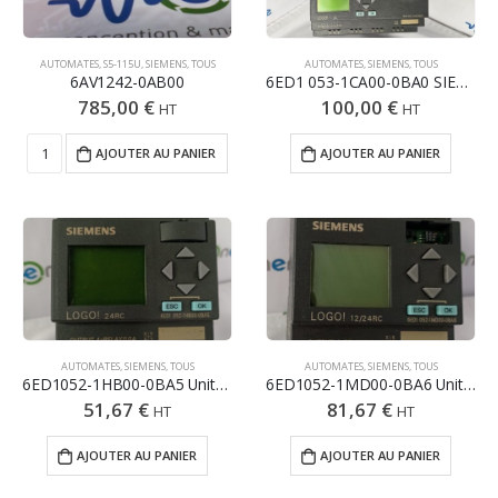
AUTOMATES
,
S5-115U
,
SIEMENS
,
TOUS
AUTOMATES
,
SIEMENS
,
TOUS
6AV1242-0AB00
6ED1 053-1CA00-0BA0 SIEMENS LOGO! 24L
785,00
€
100,00
€
HT
HT
AJOUTER AU PANIER
AJOUTER AU PANIER
AUTOMATES
,
SIEMENS
,
TOUS
AUTOMATES
,
SIEMENS
,
TOUS
6ED1052-1HB00-0BA5 Unité centrale SIEMENS LOGO 8 entrées / 3
6ED1052-1MD00-0BA6 Unité centrale SIEMENS LOGO 8 entrées / 3
51,67
€
81,67
€
HT
HT
AJOUTER AU PANIER
AJOUTER AU PANIER