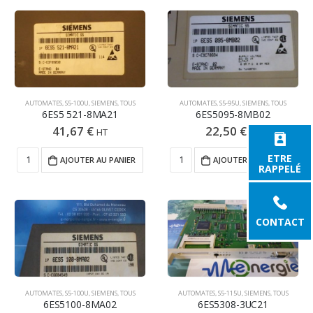
AUTOMATES
,
S5-100U
,
SIEMENS
,
TOUS
AUTOMATES
,
S5-95U
,
SIEMENS
,
TOUS
6ES5 521-8MA21
6ES5095-8MB02
41,67
€
22,50
€
HT
HT
ETRE
AJOUTER AU PANIER
AJOUTER AU PANIER
RAPPELÉ
CONTACT
AUTOMATES
,
S5-100U
,
SIEMENS
,
TOUS
AUTOMATES
,
S5-115U
,
SIEMENS
,
TOUS
6ES5100-8MA02
6ES5308-3UC21