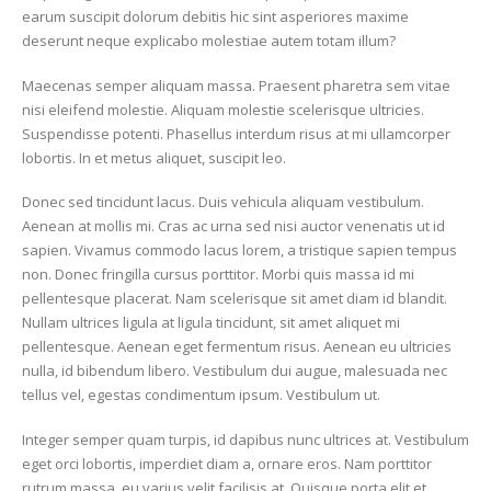
earum suscipit dolorum debitis hic sint asperiores maxime
deserunt neque explicabo molestiae autem totam illum?
Maecenas semper aliquam massa. Praesent pharetra sem vitae
nisi eleifend molestie. Aliquam molestie scelerisque ultricies.
Suspendisse potenti. Phasellus interdum risus at mi ullamcorper
lobortis. In et metus aliquet, suscipit leo.
Donec sed tincidunt lacus. Duis vehicula aliquam vestibulum.
Aenean at mollis mi. Cras ac urna sed nisi auctor venenatis ut id
sapien. Vivamus commodo lacus lorem, a tristique sapien tempus
non. Donec fringilla cursus porttitor. Morbi quis massa id mi
pellentesque placerat. Nam scelerisque sit amet diam id blandit.
Nullam ultrices ligula at ligula tincidunt, sit amet aliquet mi
pellentesque. Aenean eget fermentum risus. Aenean eu ultricies
nulla, id bibendum libero. Vestibulum dui augue, malesuada nec
tellus vel, egestas condimentum ipsum. Vestibulum ut.
Integer semper quam turpis, id dapibus nunc ultrices at. Vestibulum
eget orci lobortis, imperdiet diam a, ornare eros. Nam porttitor
rutrum massa, eu varius velit facilisis at. Quisque porta elit et