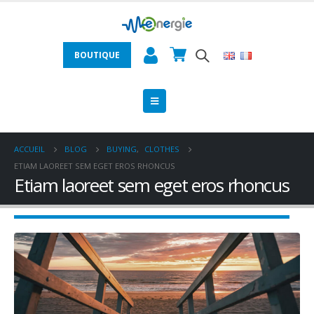
BOUTIQUE
ACCUEIL
BLOG
BUYING
,
CLOTHES
ETIAM LAOREET SEM EGET EROS RHONCUS
Etiam laoreet sem eget eros rhoncus