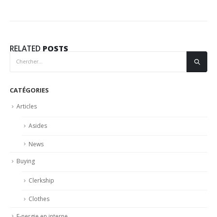
RELATED
POSTS
CATÉGORIES
Articles
Asides
News
Buying
Clerkship
Clothes
E-nergie en interne