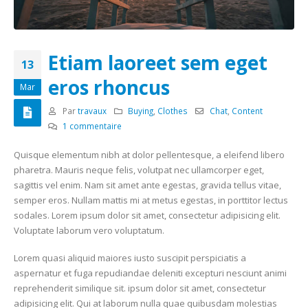
Etiam laoreet sem eget
13
eros rhoncus
Mar
Par
travaux
Buying
,
Clothes
Chat
,
Content
1 commentaire
Quisque elementum nibh at dolor pellentesque, a eleifend libero
pharetra. Mauris neque felis, volutpat nec ullamcorper eget,
sagittis vel enim. Nam sit amet ante egestas, gravida tellus vitae,
semper eros. Nullam mattis mi at metus egestas, in porttitor lectus
sodales. Lorem ipsum dolor sit amet, consectetur adipisicing elit.
Voluptate laborum vero voluptatum.
Lorem quasi aliquid maiores iusto suscipit perspiciatis a
aspernatur et fuga repudiandae deleniti excepturi nesciunt animi
reprehenderit similique sit. ipsum dolor sit amet, consectetur
adipisicing elit. Qui at laborum nulla quae quibusdam molestias